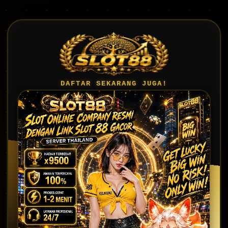
DAFTAR SEKARANG JUGA!